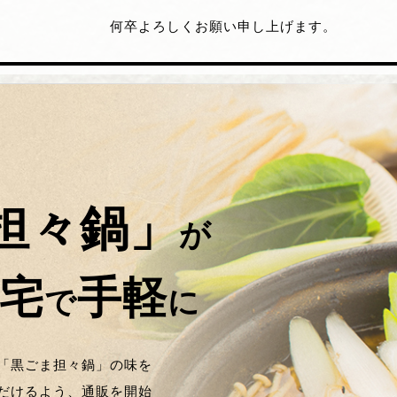
何卒よろしくお願い申し上げます。
担々鍋」
が
宅
手軽
で
に
「黒ごま担々鍋」の味を
だけるよう、通販を開始